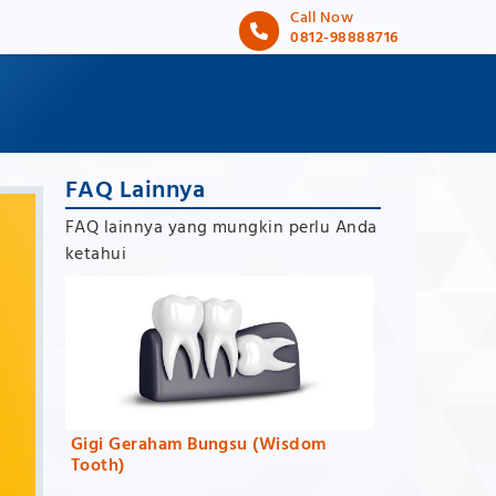
Call Now
0812-98888716
FAQ Lainnya
FAQ lainnya yang mungkin perlu Anda
ketahui
Gigi Geraham Bungsu (Wisdom
Tooth)