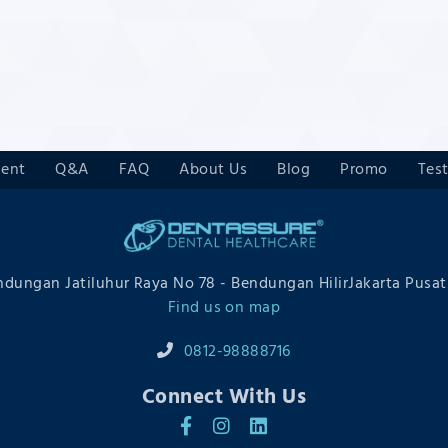
Profil
Profil
ment
Q&A
FAQ
About Us
Blog
Promo
Tes
endungan Jatiluhur Raya No 78 - Bendungan HilirJakarta Pusat
Find us on map
0812-98888716
Connect With Us