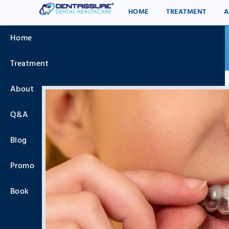
Skip
Menu
HOME
TREATMENT
A
to
main
Home
navigation
Breadcrumb
Treatment
About
Q&A
Blog
Promo
Book