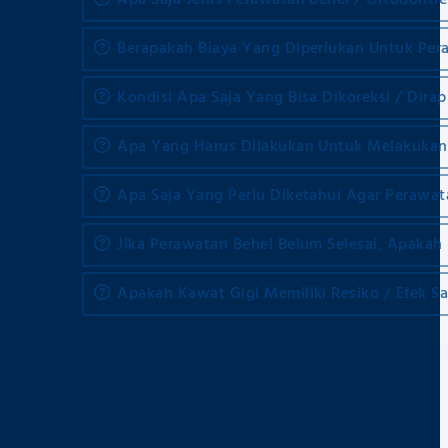
Apa Saja Jenis Perawatan Behel / Ortodontie
Berapakah Biaya Yang Diperlukan Untuk Per
Kondisi Apa Saja Yang Bisa Dikoreksi / Dirap
Apa Yang Harus Dilakukan Untuk Melakukan
Apa Saja Yang Perlu Diketahui Agar Perawat
Jika Perawatan Behel Belum Selesai, Apakah 
Apakah Kawat Gigi Memiliki Resiko / Efek S