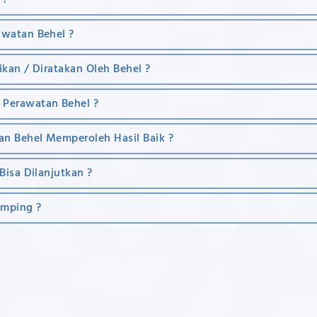
 ?
awatan Behel ?
ikan / Diratakan Oleh Behel ?
 Perawatan Behel ?
an Behel Memperoleh Hasil Baik ?
Drg. Andreas B Sugiarto
Drg. Deasy Ang
Bisa Dilanjutkan ?
Drg. Andreas B Sugiarto,
Meniti profesi dokter g
amping ?
menjalani profesi sejak 2003
Universitas Trisakti da
dengan memulai pendidikan di
memfokuskan pada est
Universitas Trisakti dan cukup
kosmetika gigi. Berbag
rutin mengikuti perkembangan
pendidikan berkelanju
ilmu kedokteran gigi terkini yang
estetika gigi pun diik
diadakan baik dalam dan luar
dengan pembicara dar
negeri.
maupun luar negeri.