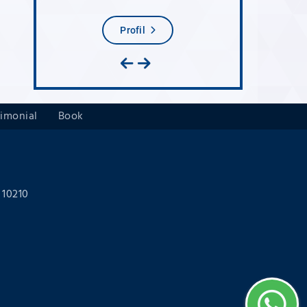
Profil
Prof
timonial
Book
 10210