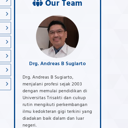
Our Team
graeni
Drg. Andreas B Sugiarto
Drg. Deasy
igi dari
Drg. Andreas B Sugiarto,
Meniti profesi do
n
menjalani profesi sejak 2003
Universitas Trisa
etika dan
dengan memulai pendidikan di
memfokuskan pad
ai
Universitas Trisakti dan cukup
kosmetika gigi. 
tan bidang
rutin mengikuti perkembangan
pendidikan berk
utinya
ilmu kedokteran gigi terkini yang
estetika gigi pun
i dalam
diadakan baik dalam dan luar
dengan pembicar
negeri.
maupun luar nege