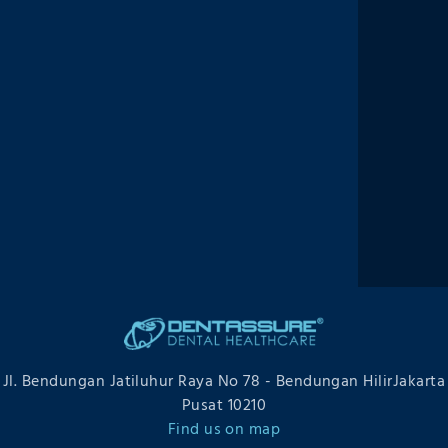
Footer
Home
Treatment
Q&A
FAQ
About Us
Blog
Promo
Testimonial
Book
Jl. Bendungan Jatiluhur Raya No 78 - Bendungan HilirJakarta
Pusat 10210
Find us on map