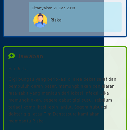
21 Dec 2018
Riska
Jawaban
Hai Riska,
Gigi bungsu yang berlokasi di area dekat saraf dan
pembuluh darah besar, memungkinkan penjalaran
rasa sakit yang menjauh dari lokasi infeksi. Jika
memungkinkan, segera cabut gigi susu, sebelum
terjadi komplikasi lebih lanjut. Segera hubungi
dokter gigi atau Tim Dentassure kami akan
membantu Riska.