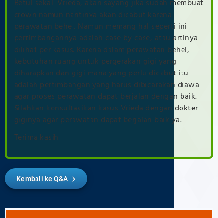
Betul sekali Vrieda, akan sayang jika sudah membuat
crown namun nantinya akan dicabut karena
perawatan behel. Namun memang hal seperti ini
pertimbangannya adalah case by case, atau artinya
dilihat per kasus. Karena dalam perawatan behel,
kebutuhan ruang untuk pergerakan gigi yang
diharapkan dan gigi mana yang perlu dicabut itu
adalah pertimbangan yang harus dibicarakan diawal
agar proses perawatan dapat berjalan dengan baik.
Silahkan konsultasikan kasus Vrieda dengan dokter
giginya agar perawatan dapat berjalan baik ya.
Terima kasih
Kembali ke Q&A