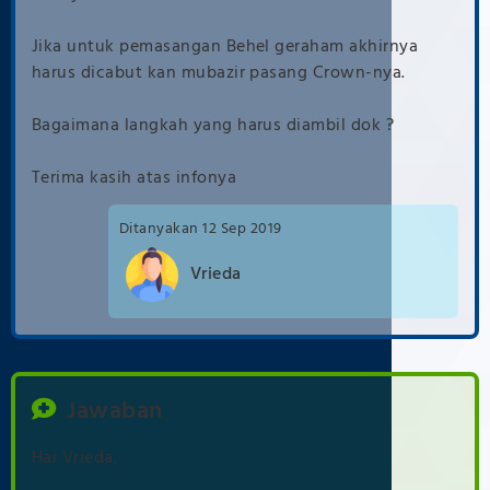
Jika untuk pemasangan Behel geraham akhirnya
harus dicabut kan mubazir pasang Crown-nya.
Bagaimana langkah yang harus diambil dok ?
Terima kasih atas infonya
12 Sep 2019
Vrieda
Jawaban
Hai Vrieda,