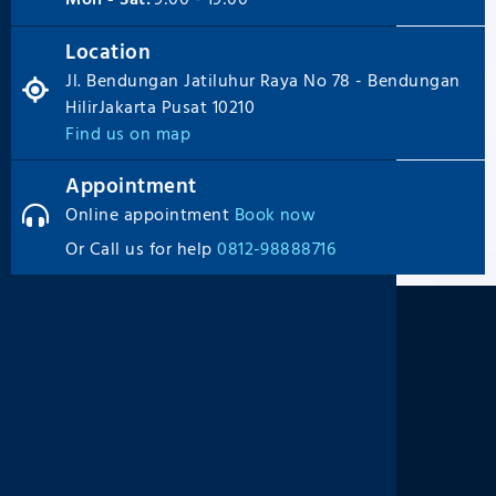
Location
Jl. Bendungan Jatiluhur Raya No 78 - Bendungan
HilirJakarta Pusat 10210
Find us on map
Appointment
Online appointment
Book now
Or Call us for help
0812-98888716
Footer
Home
Treatment
Q&A
FAQ
About Us
Blog