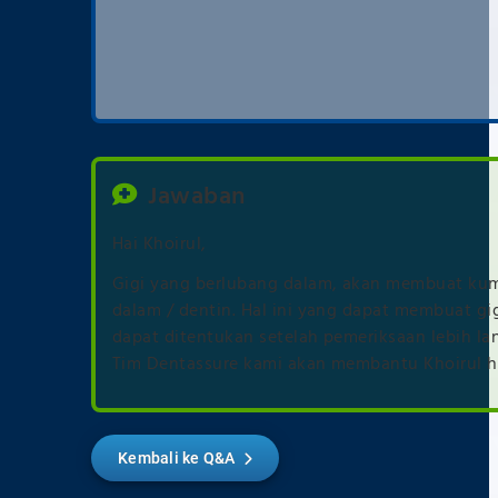
Jawaban
Hai Khoirul,
Gigi yang berlubang dalam, akan membuat kuma
dalam / dentin. Hal ini yang dapat membuat gig
dapat ditentukan setelah pemeriksaan lebih lanj
Tim Dentassure kami akan membantu Khoirul hil
Kembali ke Q&A