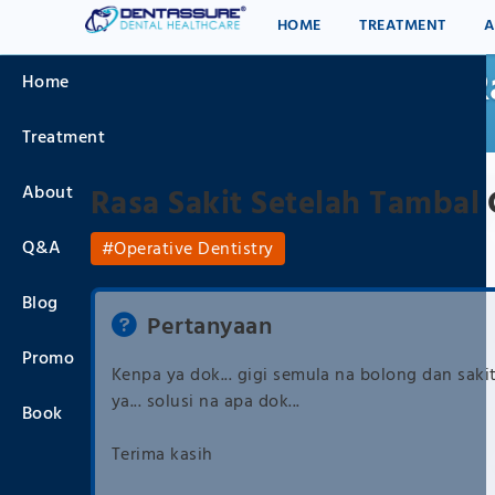
Skip
Menu
HOME
TREATMENT
A
to
main
R
Home
navigation
Breadcrumb
Treatment
About
Rasa Sakit Setelah Tambal 
Q&A
Operative Dentistry
Blog
Pertanyaan
Promo
Kenpa ya dok... gigi semula na bolong dan sakit.
ya... solusi na apa dok...
Book
Terima kasih