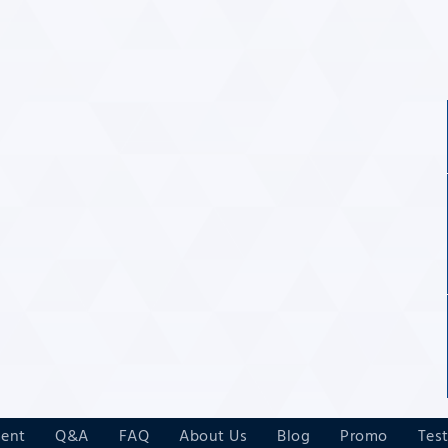
ment
Q&A
FAQ
About Us
Blog
Promo
Tes