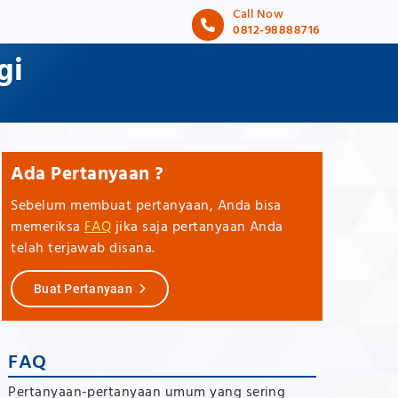
Call Now
0812-98888716
gi
Ada Pertanyaan ?
Sebelum membuat pertanyaan, Anda bisa
memeriksa
FAQ
jika saja pertanyaan Anda
telah terjawab disana.
Buat Pertanyaan
FAQ
Pertanyaan-pertanyaan umum yang sering