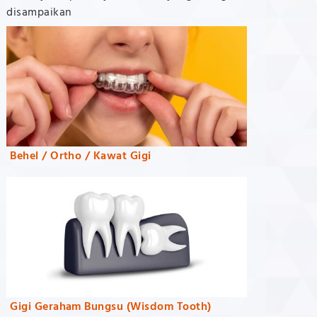
disampaikan
Behel / Ortho / Kawat Gigi
Gigi Geraham Bungsu (Wisdom Tooth)