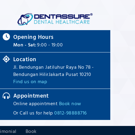
Opening Hours
Mon - Sat:
9:00 - 19:00
Location
Jl. Bendungan Jatiluhur Raya No 78 -
Bendungan HilirJakarta Pusat 10210
Find us on map
Appointment
Online appointment
Book now
Or Call us for help
0812-98888716
timonial
Book