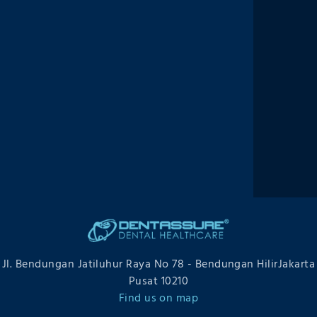
Footer
Home
Treatment
Q&A
FAQ
About Us
Blog
Promo
Testimonial
Book
Jl. Bendungan Jatiluhur Raya No 78 - Bendungan HilirJakarta
Pusat 10210
Find us on map