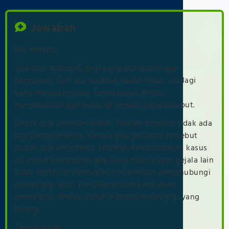
Jawaban
Hai Winda,
Jika usia diatas 15, gigi yang ada sudah gigi
permanen. Dan jika dicabut sudah tidak ada lagi
yang menggantikan. Seyogyanya Winda
membuatkan gigi palsu di tempat yang dicabut.
Untuk gigi geraham besar, setelah tumbuh tidak ada
lagi penggantinya, karena gigi geraham tersebut
sudah gigi permanen. SIlahkan konsultasikan kasus
ini untuk mengganti gigi yang hilang agar gejala lain
tidak timbul di kemudian hari dengan menghubungi
dokter gigi atau Tim Dentassure kami akan
membantu Winda untuk menggantikan gigi yang
hilang.
Terima kasih.